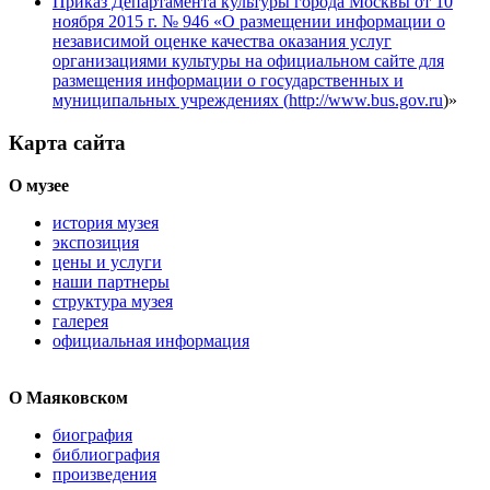
Приказ Департамента культуры города Москвы от 10
ноября 2015 г. № 946 «О размещении информации о
независимой оценке качества оказания услуг
организациями культуры на официальном сайте для
размещения информации о государственных и
муниципальных учреждениях (
http://www.bus.gov.ru
)»
Карта сайта
О музее
история музея
экспозиция
цены и услуги
наши партнеры
структура музея
галерея
официальная информация
О Маяковском
биография
библиография
произведения