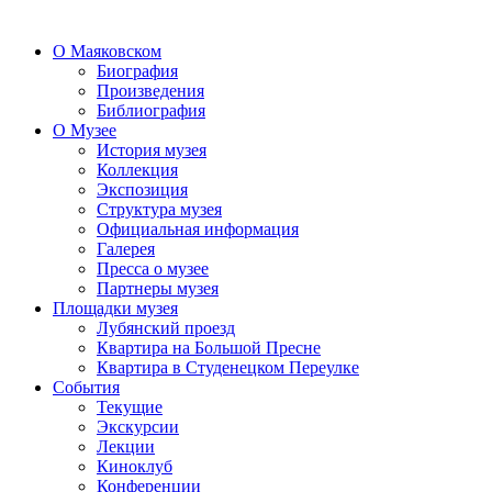
О Маяковском
Биография
Произведения
Библиография
О Музее
История музея
Коллекция
Экспозиция
Структура музея
Официальная информация
Галерея
Пресса о музее
Партнеры музея
Площадки музея
Лубянский проезд
Квартира на Большой Пресне
Квартира в Студенецком Переулке
События
Текущие
Экскурсии
Лекции
Киноклуб
Конференции