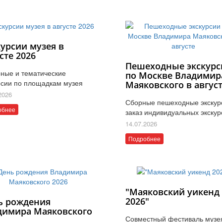
курсии музея в
сте 2026
Пешеходные экскурс
ные и тематические
по Москве Владимир
рсии по площадкам музея
Маяковского в авгус
2026
Сборные пешеходные экскур
обнее
заказ индивидуальных экскур
14.07.2026
Подробнее
"Маяковский уикенд
2026"
ь рождения
димира Маяковского
Совместный фестиваль музе
6