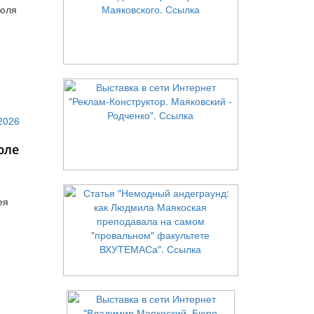
июля
юле
ея