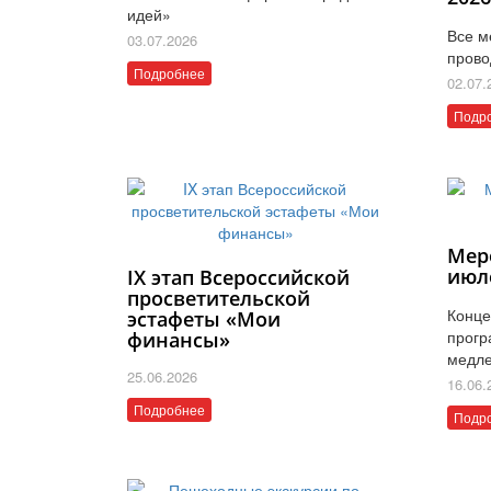
идей»
Все м
03.07.2026
прово
Подробнее
02.07.
Подр
Мер
июл
IX этап Всероссийской
просветительской
Конце
эстафеты «Мои
прогр
финансы»
медле
25.06.2026
16.06.
Подробнее
Подр