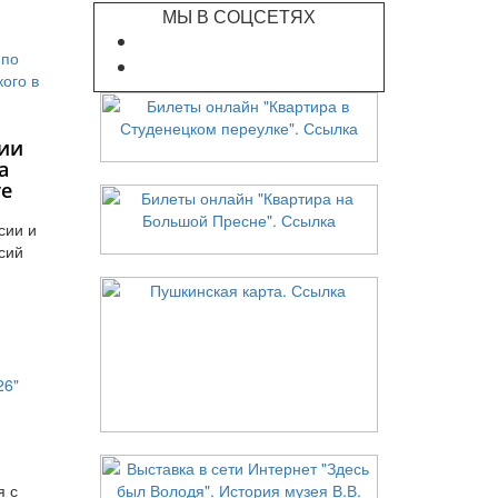
МЫ В СОЦСЕТЯХ
ии
а
те
сии и
сий
я с