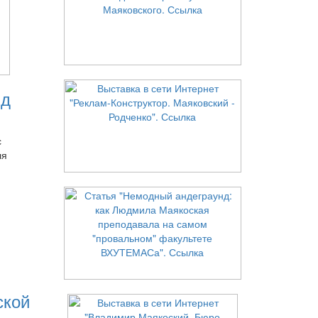
нд
с
ля
ской