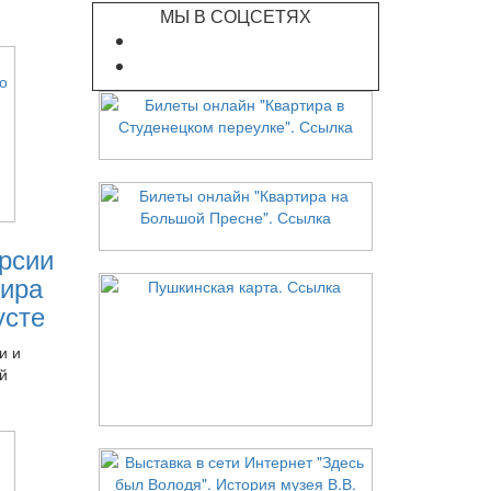
МЫ В СОЦСЕТЯХ
рсии
ира
усте
и и
й