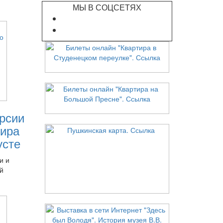
МЫ В СОЦСЕТЯХ
рсии
ира
усте
и и
й