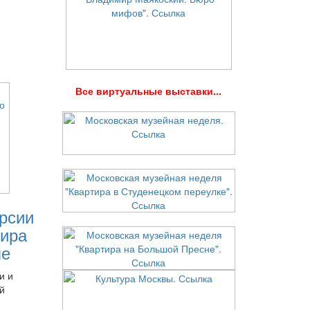
В
се виртуальные выставки...
рсии
ира
ле
и и
й