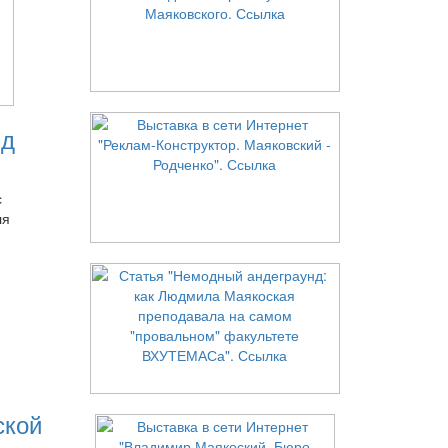
нд
с
ля
ской