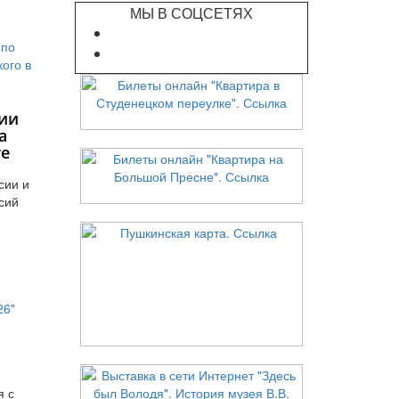
МЫ В СОЦСЕТЯХ
ии
а
те
сии и
сий
я с