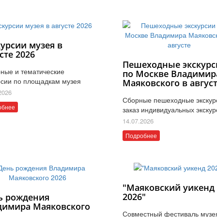
курсии музея в
сте 2026
Пешеходные экскурс
ные и тематические
по Москве Владимир
рсии по площадкам музея
Маяковского в авгус
2026
Сборные пешеходные экскур
обнее
заказ индивидуальных экскур
14.07.2026
Подробнее
"Маяковский уикенд
2026"
ь рождения
димира Маяковского
Совместный фестиваль музе
6