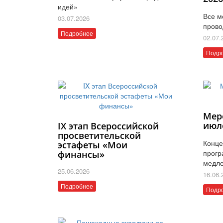
идей»
Все м
03.07.2026
прово
Подробнее
02.07.
Подр
Мер
июл
IX этап Всероссийской
просветительской
Конце
эстафеты «Мои
прогр
финансы»
медле
25.06.2026
16.06.
Подробнее
Подр