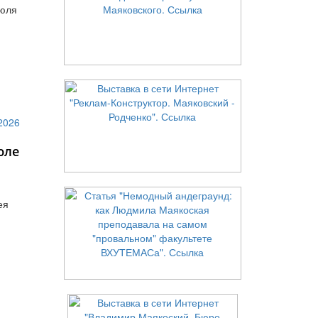
июля
юле
ея