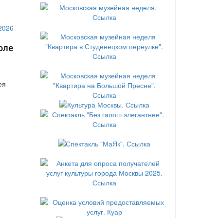
юле
ея