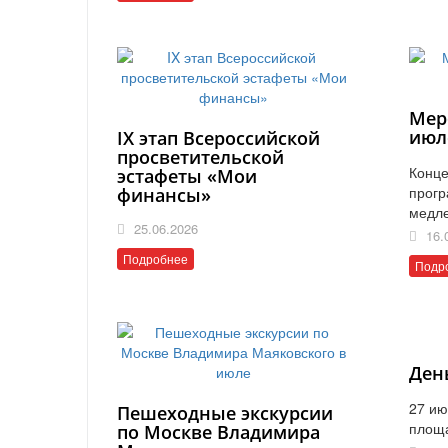
Мер
июл
IX этап Всероссийской
просветительской
Конце
эстафеты «Мои
прогр
финансы»
медл
25.06.2026
16.
Подробнее
Подр
Ден
27 ию
Пешеходные экскурсии
площ
по Москве Владимира