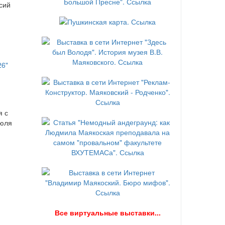
сий
я с
июля
В
се виртуальные выставки...