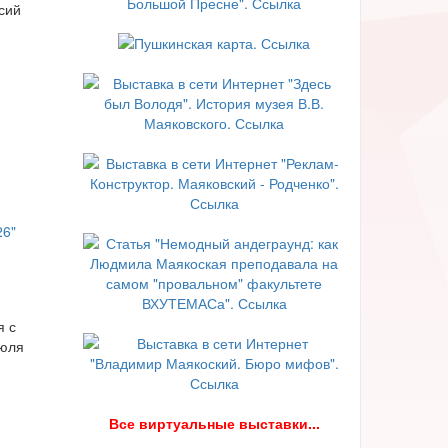
сий
я с
июля
В
се виртуальные выставки...