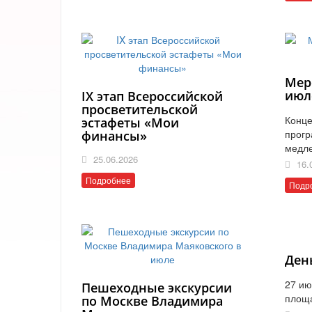
Мер
июл
IX этап Всероссийской
просветительской
Конце
эстафеты «Мои
прогр
финансы»
медл
25.06.2026
16.
Подробнее
Подр
Ден
27 ию
Пешеходные экскурсии
площ
по Москве Владимира