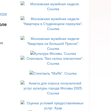
юле
ея