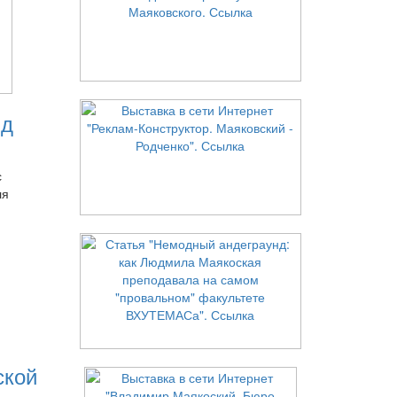
нд
с
ля
ской