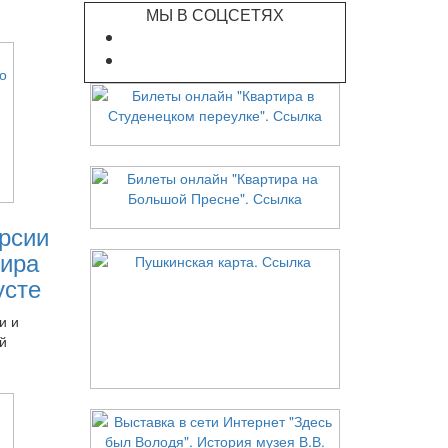
МЫ В СОЦСЕТЯХ
рсии
ира
усте
и и
й