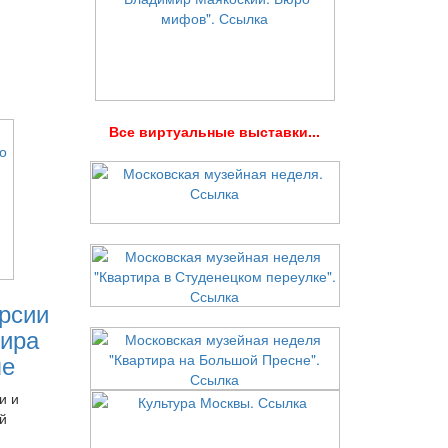
В
се виртуальные выставки...
рсии
ира
ле
и и
й