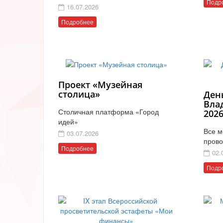
Подр
16.07.2026
Подробнее
Проект «Музейная
столица»
Ден
Вла
Столичная платформа «Город
202
идей»
Все м
03.07.2026
прово
Подробнее
02.
Подр