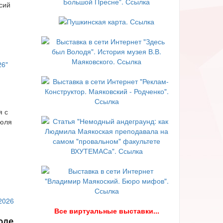
сий
я с
июля
В
се виртуальные выставки...
юле