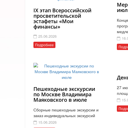
Мер
июл
IX этап Всероссийской
просветительской
Конце
эстафеты «Мои
прогр
финансы»
медл
25.06.2026
16.
Подробнее
Подр
Ден
27 ию
Пешеходные экскурсии
площ
по Москве Владимира
Маяковского в июле
15.
Подр
Сборные пешеходные экскурсии и
заказ индивидуальных экскурсий
15.06.2026