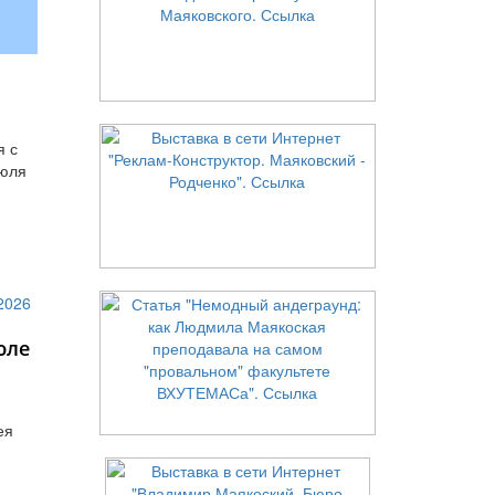
я с
июля
юле
ея