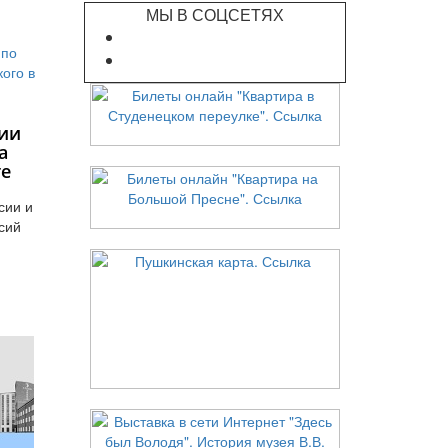
МЫ В СОЦСЕТЯХ
ии
а
те
сии и
сий