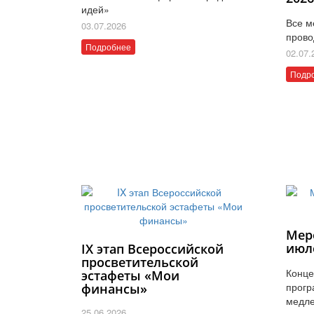
идей»
Все м
03.07.2026
прово
Подробнее
02.07.
Подр
Мер
июл
IX этап Всероссийской
просветительской
Конце
эстафеты «Мои
прогр
финансы»
медле
25.06.2026