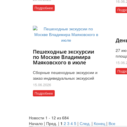
16.06.
Подробнее
Подр
Ден
27 ию
Пешеходные экскурсии
площ
по Москве Владимира
Маяковского в июле
15.06.
Подр
Сборные пешеходные экскурсии и
заказ индивидуальных экскурсий
15.06.2026
Подробнее
Новости 1 - 12 из 684
Начало | Пред. |
1
2
3
4
5
|
След.
|
Конец
|
Все