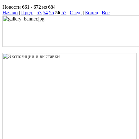
Новости 661 - 672 из 684
Начало
|
Пред.
|
53
54
55
56
57
|
След.
|
Конец
|
Все