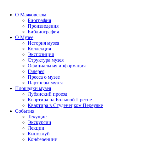
О Маяковском
Биография
Произведения
Библиография
О Музее
История музея
Коллекция
Экспозиция
Структура музея
Официальная информация
Галерея
Пресса о музее
Партнеры музея
Площадки музея
Лубянский проезд
Квартира на Большой Пресне
Квартира в Студенецком Переулке
События
Текущие
Экскурсии
Лекции
Киноклуб
Конференции