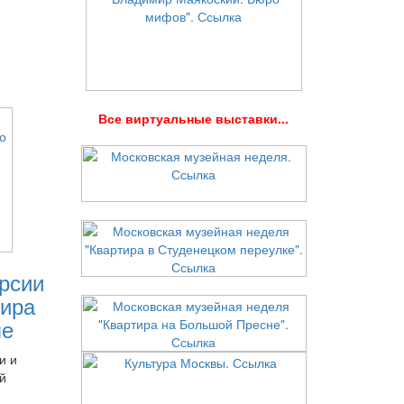
В
се виртуальные выставки...
рсии
ира
ле
и и
й