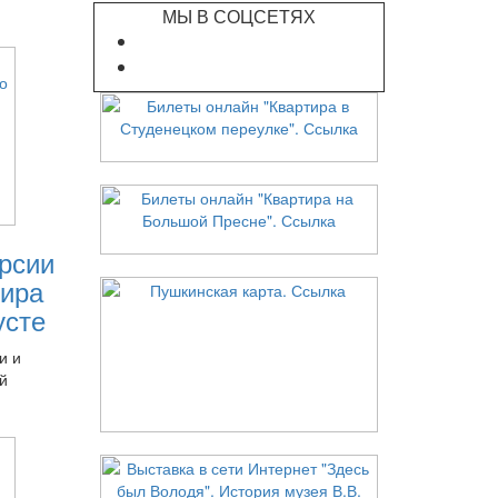
МЫ В СОЦСЕТЯХ
рсии
ира
усте
и и
й