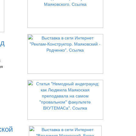
нд
с
ля
ской