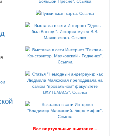
й
нд
с
ля
ской
В
се виртуальные выставки...