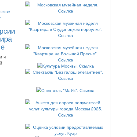
рсии
ира
ле
и и
й