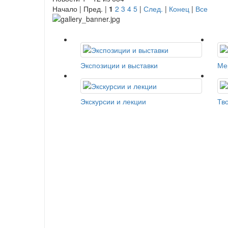
Начало | Пред. |
1
2
3
4
5
|
След.
|
Конец
|
Все
Экспозиции и выставки
Ме
Экскурсии и лекции
Тв