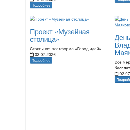
Подробнее
Проект «Музейная
День
столица»
Вла
Столичная платформа «Город идей»
Маяк
03.07.2026
Подробнее
Все мер
беспла
02.07
Подроб