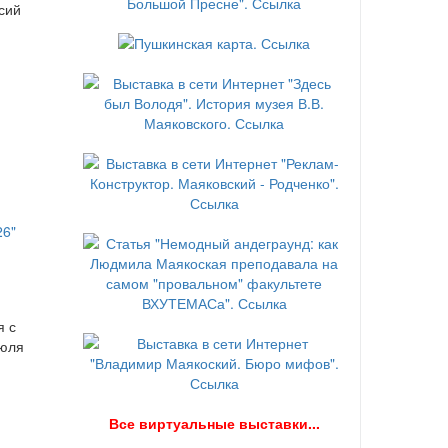
сий
я с
июля
В
се виртуальные выставки...