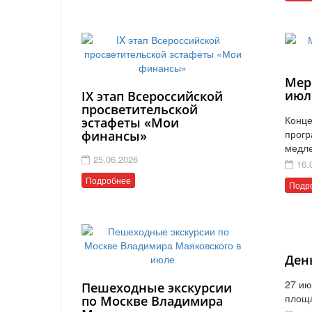
Мер
июл
IX этап Всероссийской
просветительской
Конце
эстафеты «Мои
прогр
финансы»
медл
25.06.2026
16.
Подробнее
Подр
Ден
27 ию
Пешеходные экскурсии
площ
по Москве Владимира