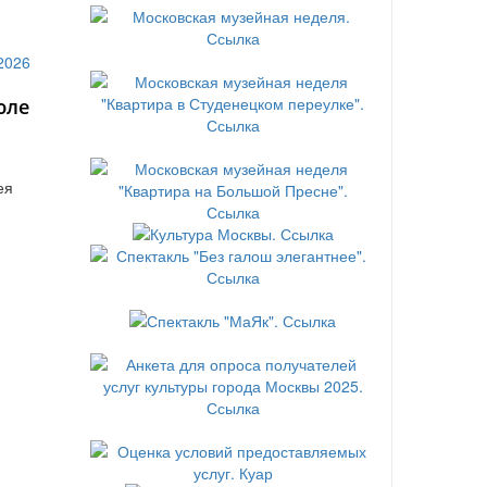
юле
ея