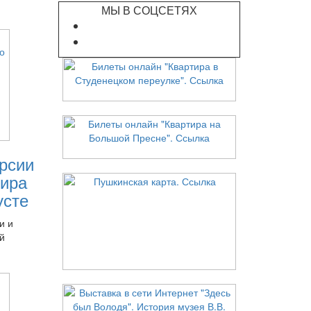
МЫ В СОЦСЕТЯХ
рсии
ира
усте
и и
й