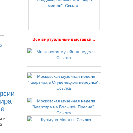
В
се виртуальные выставки...
рсии
ира
ле
и и
й