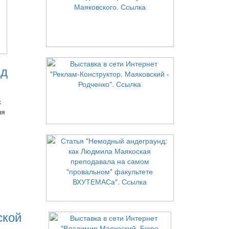
нд
с
ля
ской