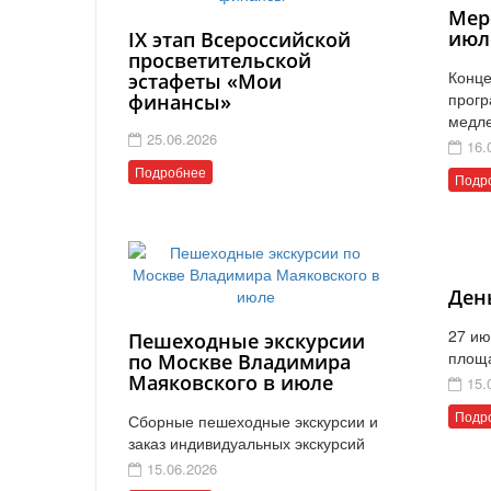
Мер
июл
IX этап Всероссийской
просветительской
Конце
эстафеты «Мои
прогр
финансы»
медл
25.06.2026
16.
Подробнее
Подр
Ден
27 ию
Пешеходные экскурсии
площ
по Москве Владимира
Маяковского в июле
15.
Подр
Сборные пешеходные экскурсии и
заказ индивидуальных экскурсий
15.06.2026