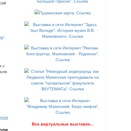
сий
я с
июля
В
се виртуальные выставки...
юле