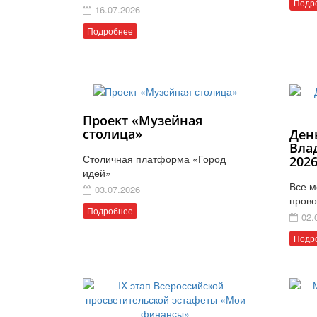
Подр
16.07.2026
Подробнее
Проект «Музейная
столица»
Ден
Вла
Столичная платформа «Город
202
идей»
Все м
03.07.2026
прово
Подробнее
02.
Подр