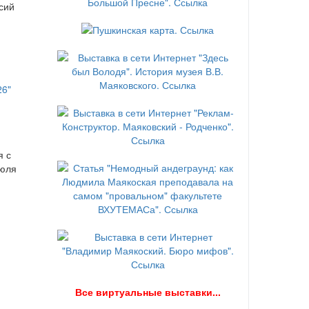
сий
я с
июля
В
се виртуальные выставки...