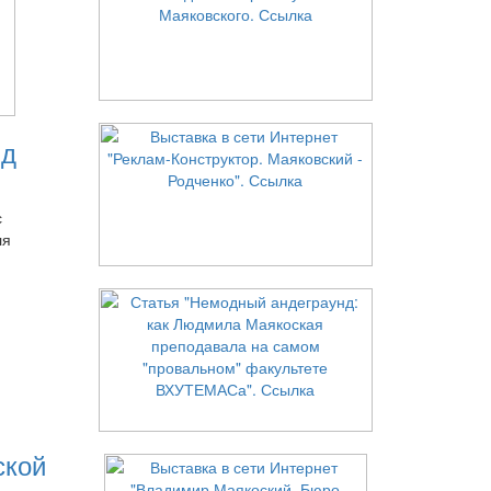
нд
с
ля
ской