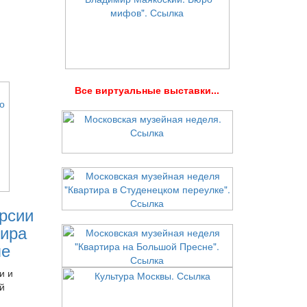
В
се виртуальные выставки...
рсии
ира
ле
и и
й