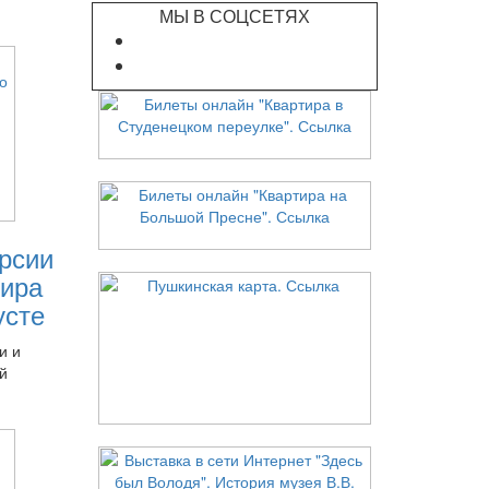
МЫ В СОЦСЕТЯХ
рсии
ира
усте
и и
й