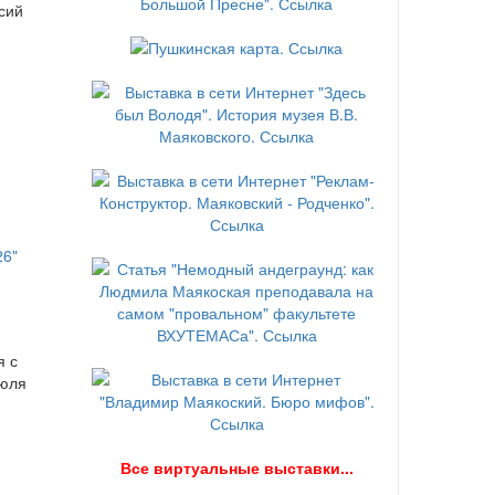
сий
я с
июля
В
се виртуальные выставки...