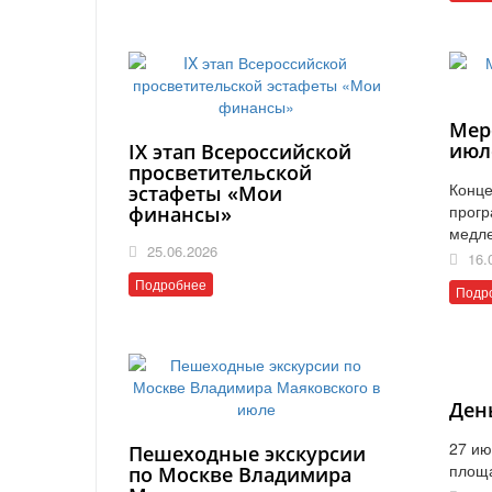
Мер
июл
IX этап Всероссийской
просветительской
Конце
эстафеты «Мои
прогр
финансы»
медл
25.06.2026
16.
Подробнее
Подр
Ден
27 ию
Пешеходные экскурсии
площ
по Москве Владимира