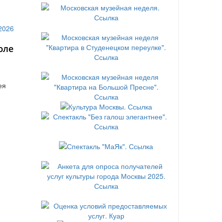
юле
ея