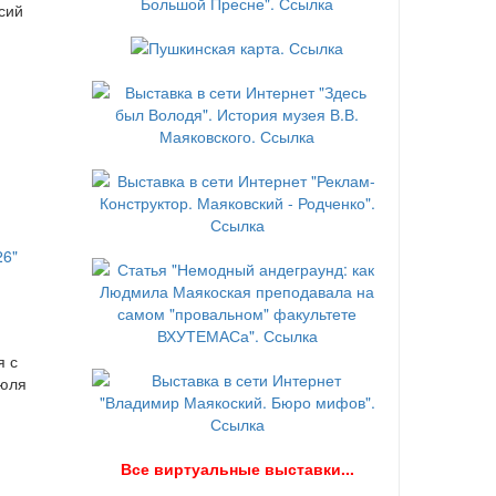
сий
я с
июля
В
се виртуальные выставки...