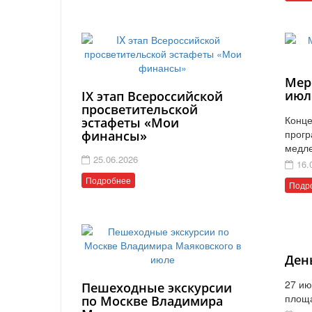
Мер
июл
IX этап Всероссийской
просветительской
Конце
эстафеты «Мои
прогр
финансы»
медл
25.06.2026
16.
Подробнее
Подр
Ден
27 ию
Пешеходные экскурсии
площ
по Москве Владимира