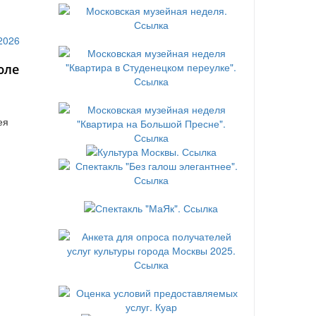
юле
ея