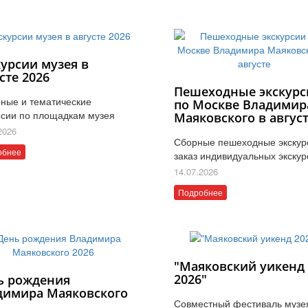
курсии музея в
сте 2026
Пешеходные экскурс
ные и тематические
по Москве Владимир
рсии по площадкам музея
Маяковского в авгус
2026
Сборные пешеходные экскур
обнее
заказ индивидуальных экскур
14.07.2026
Подробнее
"Маяковский уикенд
2026"
ь рождения
димира Маяковского
Совместный фестиваль музе
6