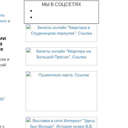
МЫ В СОЦСЕТЯХ
ии
а
те
сии и
сий
я с