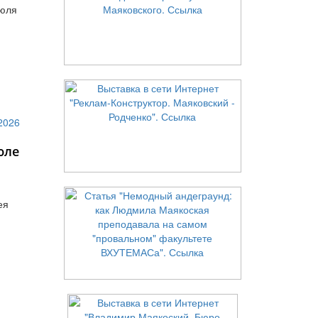
июля
юле
ея