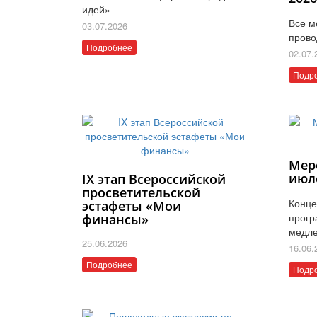
идей»
Все м
03.07.2026
прово
Подробнее
02.07.
Подр
Мер
июл
IX этап Всероссийской
просветительской
Конце
эстафеты «Мои
прогр
финансы»
медле
25.06.2026
16.06.
Подробнее
Подр