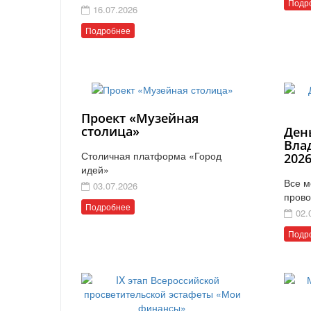
Подр
16.07.2026
Подробнее
Проект «Музейная
столица»
Ден
Вла
Столичная платформа «Город
202
идей»
Все м
03.07.2026
прово
Подробнее
02.
Подр