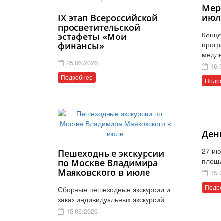
Мер
июл
IX этап Всероссийской
просветительской
Конце
эстафеты «Мои
прогр
финансы»
медл
25.06.2026
16.
Подробнее
Подр
Ден
27 ию
Пешеходные экскурсии
площ
по Москве Владимира
Маяковского в июле
15.
Подр
Сборные пешеходные экскурсии и
заказ индивидуальных экскурсий
15.06.2026