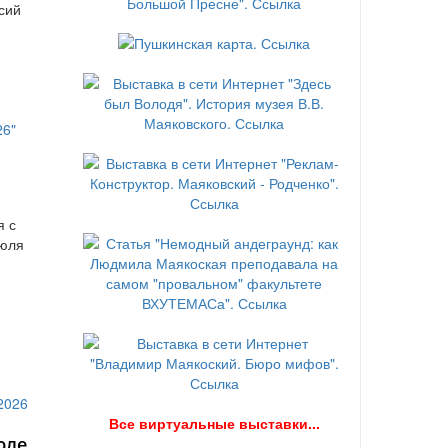
сий
я с
июля
В
се виртуальные выставки...
юле