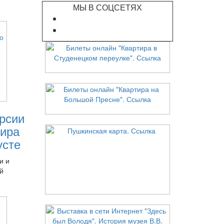
МЫ В СОЦСЕТЯХ
рсии
ира
усте
и и
й