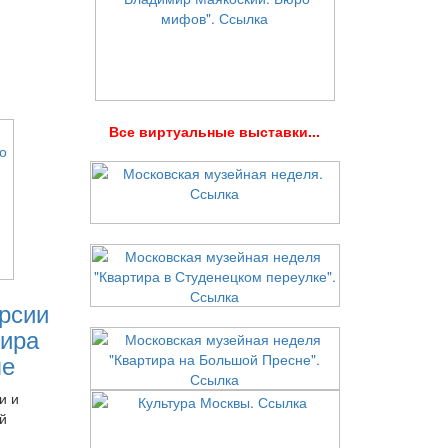
В
се виртуальные выставки...
рсии
ира
ле
и и
й