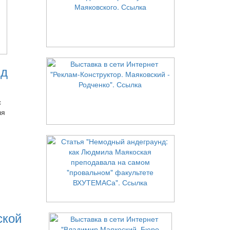
нд
с
ля
ской