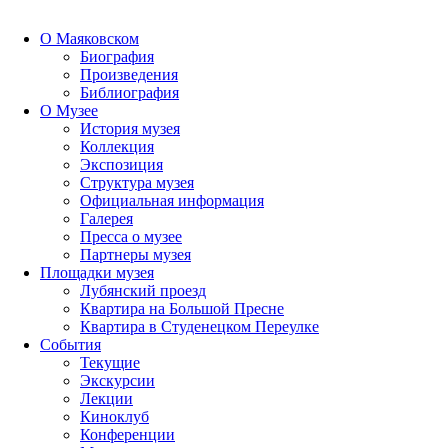
О Маяковском
Биография
Произведения
Библиография
О Музее
История музея
Коллекция
Экспозиция
Структура музея
Официальная информация
Галерея
Пресса о музее
Партнеры музея
Площадки музея
Лубянский проезд
Квартира на Большой Пресне
Квартира в Студенецком Переулке
События
Текущие
Экскурсии
Лекции
Киноклуб
Конференции