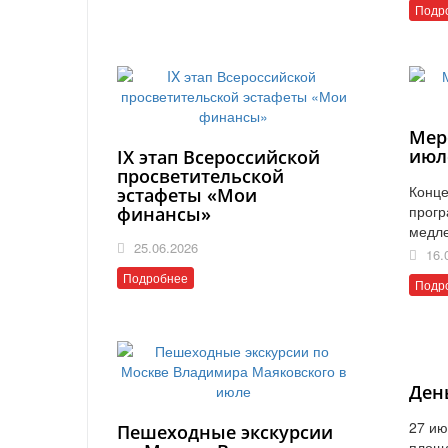
Подр
Мер
июл
IX этап Всероссийской
просветительской
Конце
эстафеты «Мои
прогр
финансы»
медл
25.06.2026
16.
Подробнее
Подр
Ден
27 ию
Пешеходные экскурсии
площ