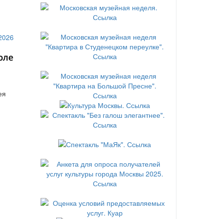
юле
ея