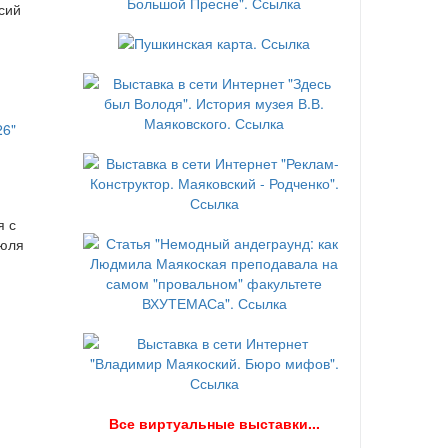
сий
я с
июля
В
се виртуальные выставки...