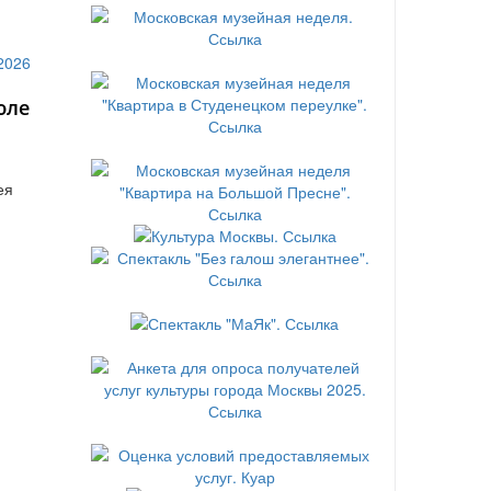
юле
ея