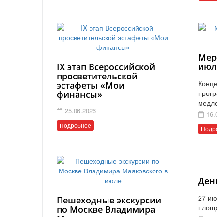
Мер
июл
IX этап Всероссийской
просветительской
Конце
эстафеты «Мои
прогр
финансы»
медл
25.06.2026
16.
Подробнее
Подр
Ден
27 ию
Пешеходные экскурсии
площ
по Москве Владимира