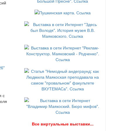
сий
я с
июля
В
се виртуальные выставки...