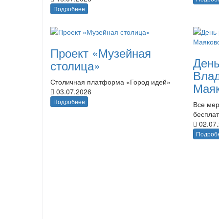
Подробнее
Проект «Музейная
День
столица»
Вла
Столичная платформа «Город идей»
Маяк
03.07.2026
Подробнее
Все мер
беспла
02.07
Подроб