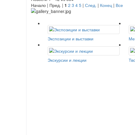
Начало | Пред. |
1
2
3
4
5
|
След.
|
Конец
|
Все
Экспозиции и выставки
Ме
Экскурсии и лекции
Тв