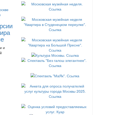
рсии
ира
ле
и и
й