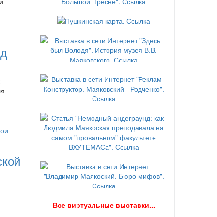
й
нд
с
ля
ской
В
се виртуальные выставки...