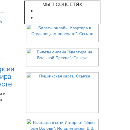
МЫ В СОЦСЕТЯХ
рсии
ира
усте
и и
й