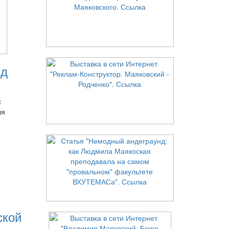
нд
с
ля
ской