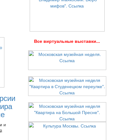
В
се виртуальные выставки...
рсии
ира
ле
и и
й