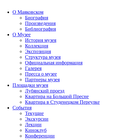
О Маяковском
Биография
Произведения
Библиография
О Музее
История музея
Коллекция
Экспозиция
Структура музея
Официальная информация
Галерея
Пресса о музее
Партнеры музея
Площадки музея
Лубянский проезд
Квартира на Большой Пресне
Квартира в Студенецком Переулке
События
Текущие
Экскурсии
Лекции
Киноклуб
Конференции