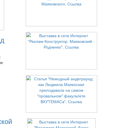
нд
с
ля
ской