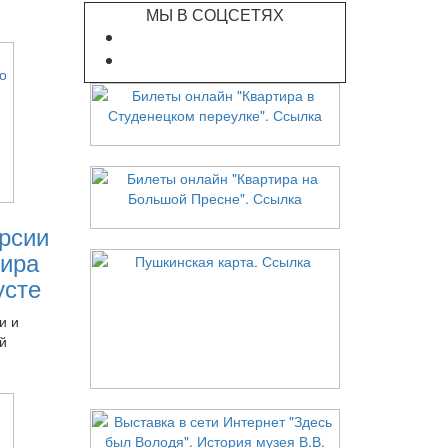
МЫ В СОЦСЕТЯХ
рсии
ира
усте
и и
й