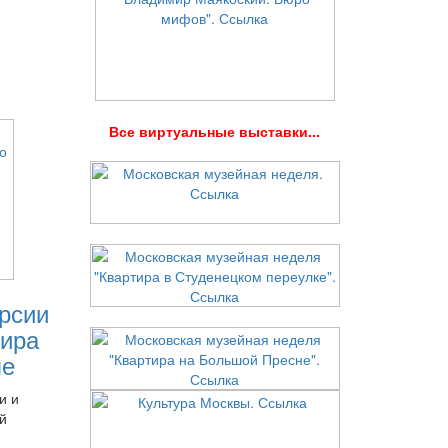
В
се виртуальные выставки...
рсии
ира
ле
и и
й