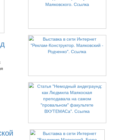
нд
с
ля
ской