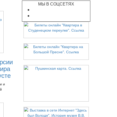
МЫ В СОЦСЕТЯХ
рсии
ира
усте
и и
й