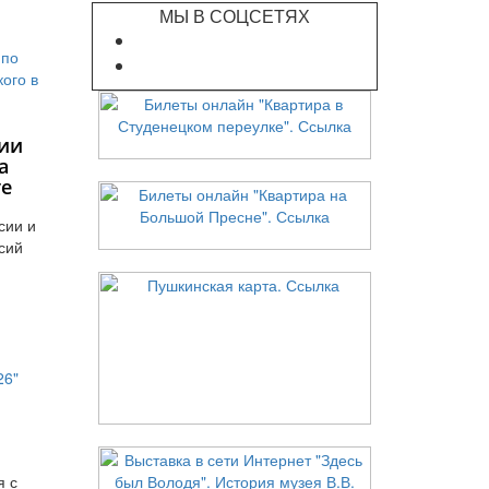
МЫ В СОЦСЕТЯХ
ии
а
те
сии и
сий
я с