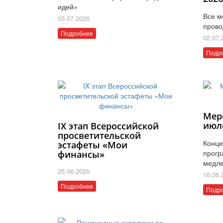
идей»
Все м
03.07.2026
прово
Подробнее
02.07.
Подр
Мер
июл
IX этап Всероссийской
просветительской
Конце
эстафеты «Мои
прогр
финансы»
медле
25.06.2026
16.06.
Подробнее
Подр