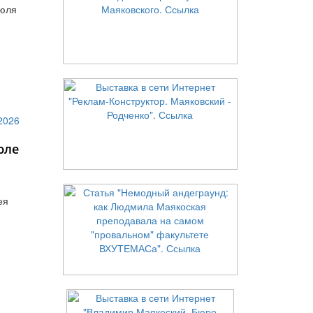
июля
юле
ея