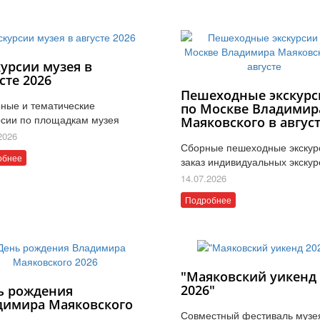
курсии музея в
сте 2026
Пешеходные экскурс
ные и тематические
по Москве Владимир
рсии по площадкам музея
Маяковского в авгус
2026
Сборные пешеходные экскур
обнее
заказ индивидуальных экскур
14.07.2026
Подробнее
"Маяковский уикенд
2026"
ь рождения
димира Маяковского
Совместный фестиваль музе
6