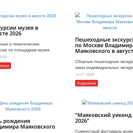
курсии музея в
сте 2026
Пешеходные экскурс
ные и тематические
по Москве Владимир
рсии по площадкам музея
Маяковского в авгус
2026
Сборные пешеходные экскур
обнее
заказ индивидуальных экскур
14.07.2026
Подробнее
"Маяковский уикенд
2026"
ь рождения
димира Маяковского
Совместный фестиваль музе
6