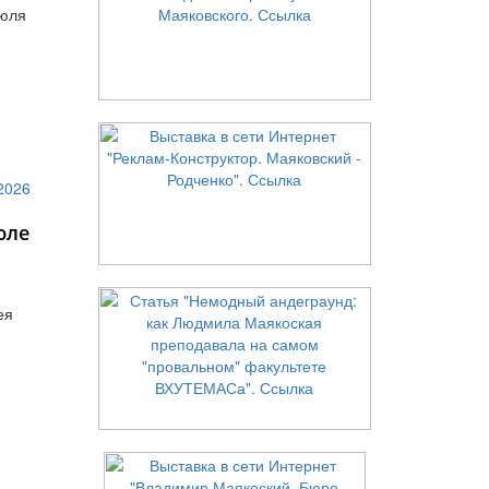
июля
юле
ея