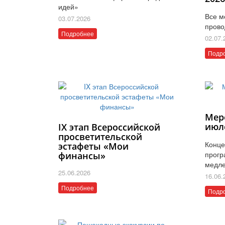
идей»
Все м
03.07.2026
прово
Подробнее
02.07.
Подр
Мер
июл
IX этап Всероссийской
просветительской
Конце
эстафеты «Мои
прогр
финансы»
медле
25.06.2026
16.06.
Подробнее
Подр