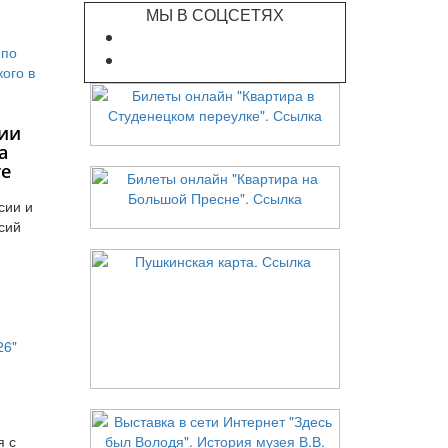
МЫ В СОЦСЕТЯХ
ии
а
те
сии и
сий
я с