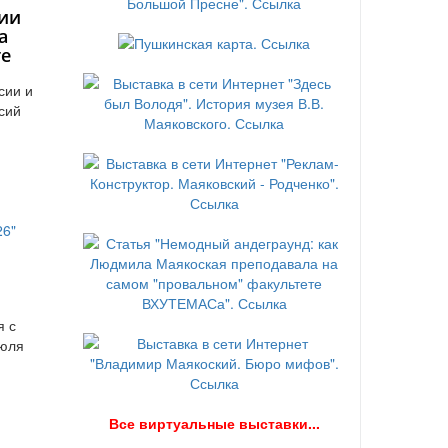
ии
а
те
сии и
сий
я с
июля
В
се виртуальные выставки...