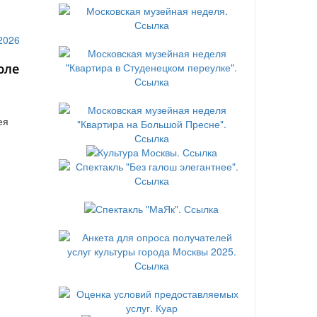
юле
ея