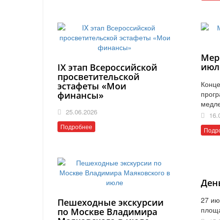
Мер
июл
IX этап Всероссийской
просветительской
Конце
эстафеты «Мои
прогр
финансы»
медл
25.06.2026
16.
Подробнее
Подр
Ден
27 ию
Пешеходные экскурсии
площ
по Москве Владимира