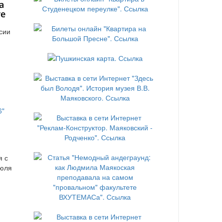
а
те
сии
я с
июля