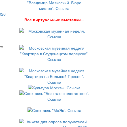
В
се виртуальные выставки...
ея