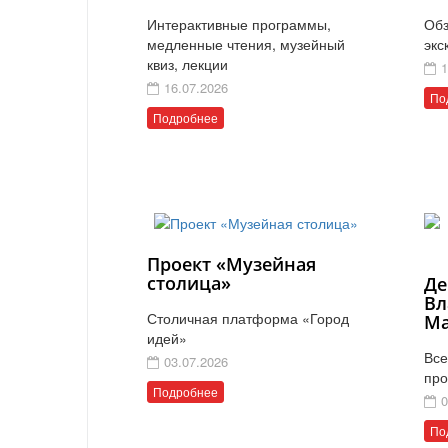
Интерактивные программы,
Обз
медленные чтения, музейный
экс
квиз, лекции
1
16.07.2026
По
Подробнее
Проект «Музейная
столица»
Де
Вл
Столичная платформа «Город
Ма
идей»
Все
03.07.2026
про
Подробнее
0
По