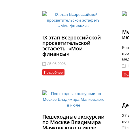
Ме
ию
IX этап Всероссийской
просветительской
Кон
эстафеты «Мои
про
финансы»
мед
25.06.2026
1
Подробнее
По
Де
27 
Пешеходные экскурсии
по 
по Москве Владимира
Маяковского в июле
1