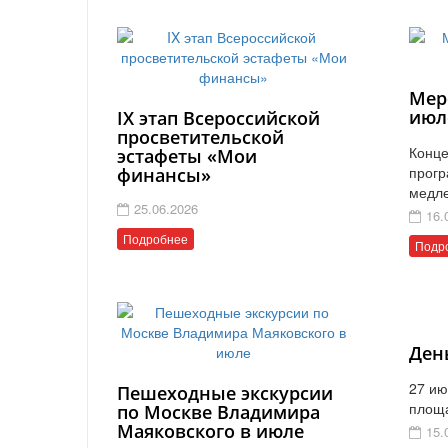
Мер
июл
IX этап Всероссийской
просветительской
Конце
эстафеты «Мои
прогр
финансы»
медл
25.06.2026
16.
Подробнее
Подр
Ден
27 ию
Пешеходные экскурсии
площ
по Москве Владимира
Маяковского в июле
15.