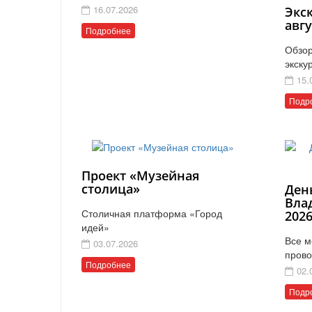
16.07.2026
Экс
авгу
Подробнее
Обзор
экску
15.
Подр
Проект «Музейная
столица»
Ден
Вла
Столичная платформа «Город
202
идей»
Все м
03.07.2026
прово
Подробнее
02.
Подр