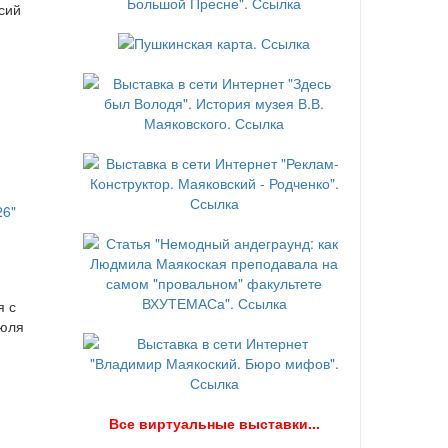
сий
я с
июля
В
се виртуальные выставки...