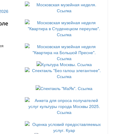
юле
ея