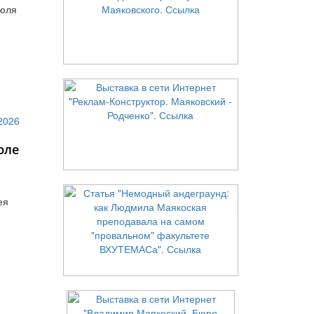
июля
юле
ея