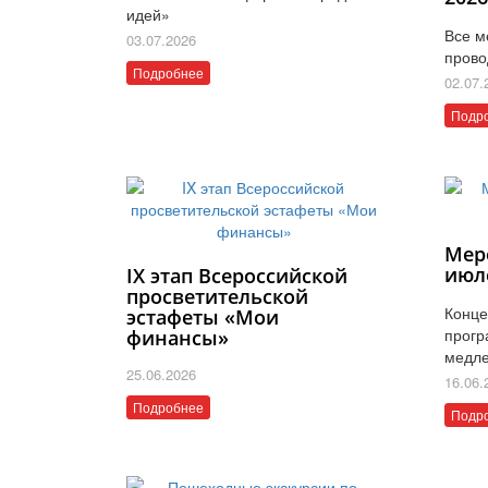
идей»
Все м
03.07.2026
прово
Подробнее
02.07.
Подр
Мер
июл
IX этап Всероссийской
просветительской
Конце
эстафеты «Мои
прогр
финансы»
медле
25.06.2026
16.06.
Подробнее
Подр