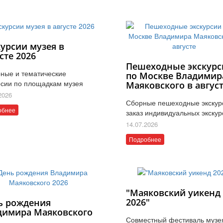
курсии музея в
сте 2026
Пешеходные экскурс
ные и тематические
по Москве Владимир
рсии по площадкам музея
Маяковского в авгус
2026
Сборные пешеходные экскур
обнее
заказ индивидуальных экскур
14.07.2026
Подробнее
"Маяковский уикенд
2026"
ь рождения
димира Маяковского
Совместный фестиваль музе
6