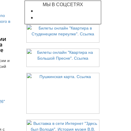
МЫ В СОЦСЕТЯХ
ии
а
те
сии и
сий
я с