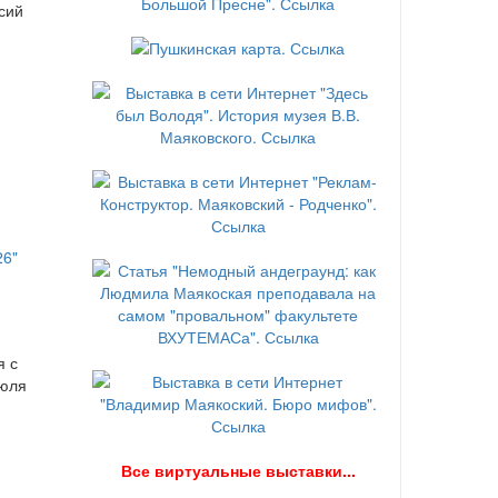
сий
я с
июля
В
се виртуальные выставки...