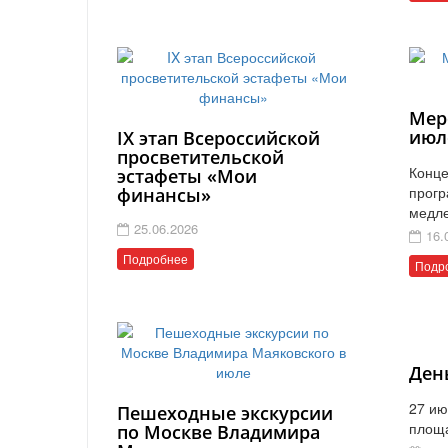
Мер
июл
IX этап Всероссийской
просветительской
Конце
эстафеты «Мои
прогр
финансы»
медл
25.06.2026
16.
Подробнее
Подр
Ден
27 ию
Пешеходные экскурсии
площ
по Москве Владимира