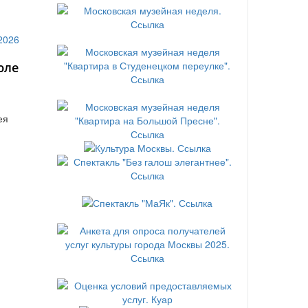
юле
ея