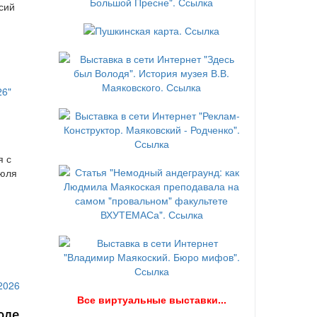
сий
я с
июля
В
се виртуальные выставки...
юле