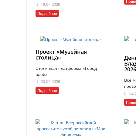
Подр
16.07.2026
Подробнее
Проект «Музейная
столица»
Ден
Вла
Столичная платформа «Город
202
идей»
Все м
03.07.2026
прово
Подробнее
02.
Подр