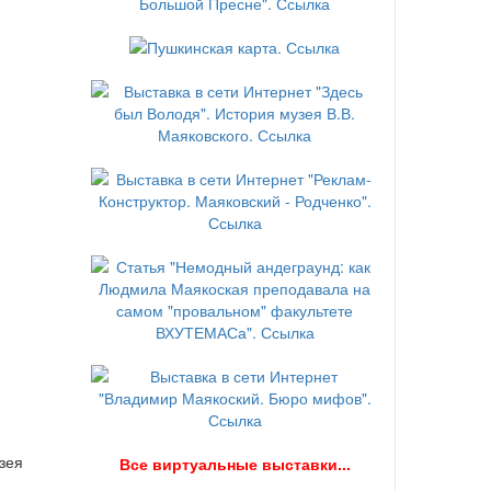
зея
В
се виртуальные выставки...