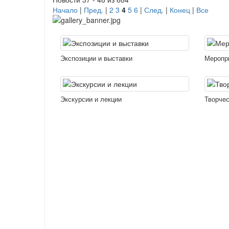
Начало
|
Пред.
|
2
3
4
5
6
|
След.
|
Конец
|
Все
Экспозиции и выставки
Меропр
Экскурсии и лекции
Творчес