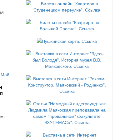
ея
и
я
ея