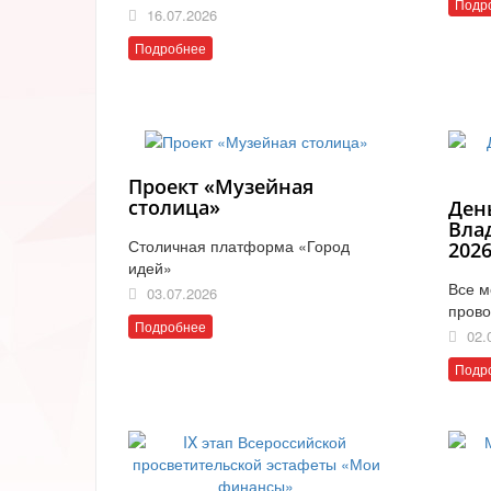
Подр
16.07.2026
Подробнее
Проект «Музейная
столица»
Ден
Вла
Столичная платформа «Город
202
идей»
Все м
03.07.2026
прово
Подробнее
02.
Подр