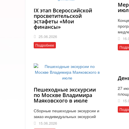
Мер
июл
IX этап Всероссийской
просветительской
Конце
эстафеты «Мои
прогр
финансы»
медл
25.06.2026
16.
Подробнее
Подр
Ден
27 ию
Пешеходные экскурсии
площ
по Москве Владимира
Маяковского в июле
15.
Подр
Сборные пешеходные экскурсии и
заказ индивидуальных экскурсий
15.06.2026