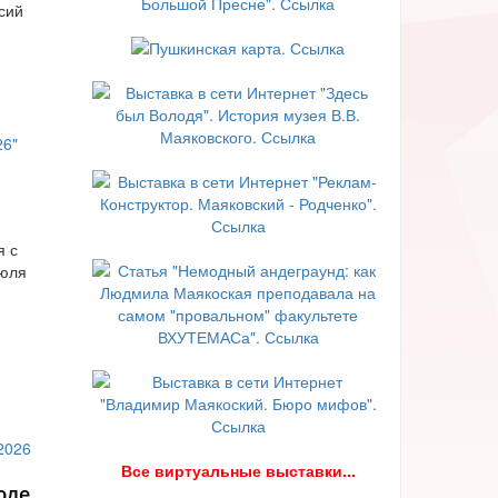
сий
я с
июля
В
се виртуальные выставки...
юле