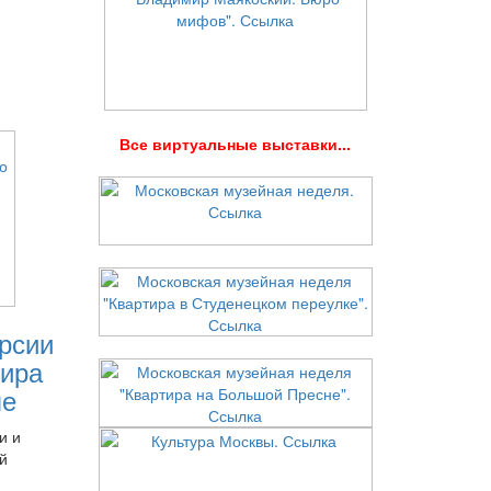
В
се виртуальные выставки...
рсии
ира
ле
и и
й