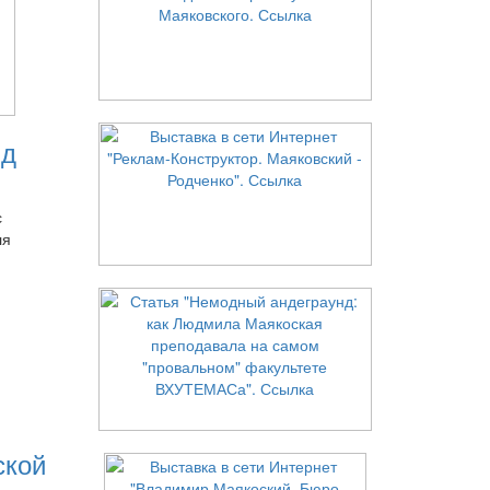
нд
с
ля
ской