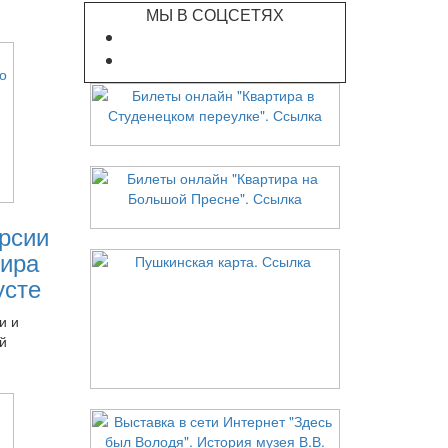
МЫ В СОЦСЕТЯХ
рсии
ира
усте
и и
й