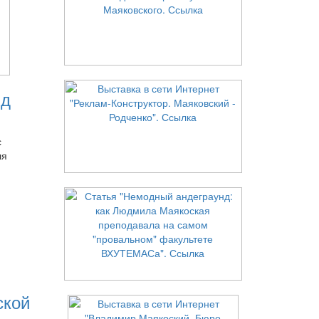
нд
с
ля
ской