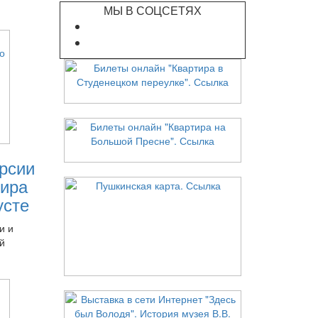
МЫ В СОЦСЕТЯХ
рсии
ира
усте
и и
й