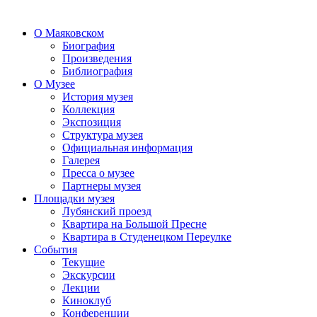
О Маяковском
Биография
Произведения
Библиография
О Музее
История музея
Коллекция
Экспозиция
Структура музея
Официальная информация
Галерея
Пресса о музее
Партнеры музея
Площадки музея
Лубянский проезд
Квартира на Большой Пресне
Квартира в Студенецком Переулке
События
Текущие
Экскурсии
Лекции
Киноклуб
Конференции