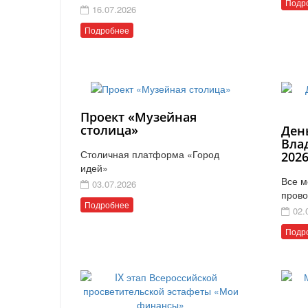
Подр
16.07.2026
Подробнее
Проект «Музейная
столица»
Ден
Вла
Столичная платформа «Город
202
идей»
Все м
03.07.2026
прово
Подробнее
02.
Подр