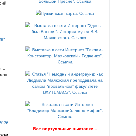
сий
я с
июля
В
се виртуальные выставки...
юле