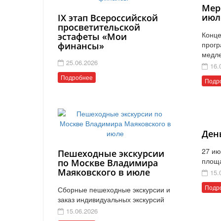
Мер
июл
IX этап Всероссийской
просветительской
Конце
эстафеты «Мои
прогр
финансы»
медл
25.06.2026
16.
Подробнее
Подр
Ден
27 ию
Пешеходные экскурсии
площ
по Москве Владимира
Маяковского в июле
15.
Подр
Сборные пешеходные экскурсии и
заказ индивидуальных экскурсий
15.06.2026