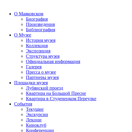
О Маяковском
Биография
Произведения
Библиография
О Музее
История музея
Коллекция
Экспозиция
Структура музея
Официальная информация
Галерея
Пресса о музее
Партнеры музея
Площадки музея
Лубянский проезд
Квартира на Большой Пресне
Квартира в Студенецком Переулке
События
Текущие
Экскурсии
Лекции
Киноклуб
Конференции