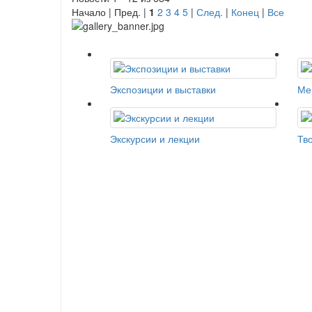
Начало | Пред. |
1
2
3
4
5
|
След.
|
Конец
|
Все
Экспозиции и выставки
Ме
Экскурсии и лекции
Тв