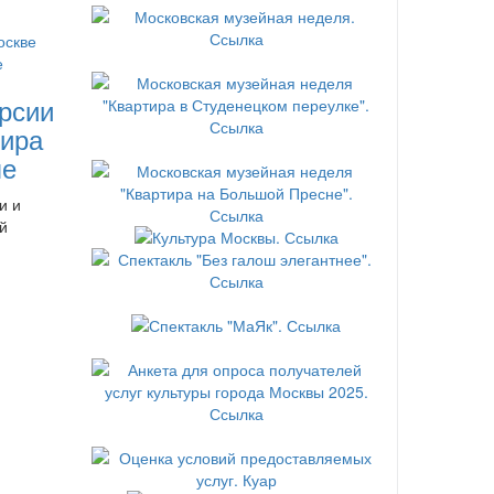
рсии
ира
ле
и и
й