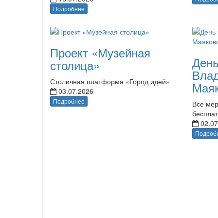
Подробнее
Проект «Музейная
День
столица»
Вла
Столичная платформа «Город идей»
Маяк
03.07.2026
Подробнее
Все мер
беспла
02.07
Подроб