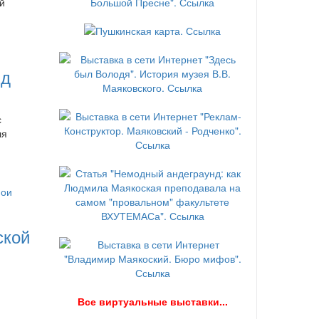
й
нд
с
ля
ской
В
се виртуальные выставки...